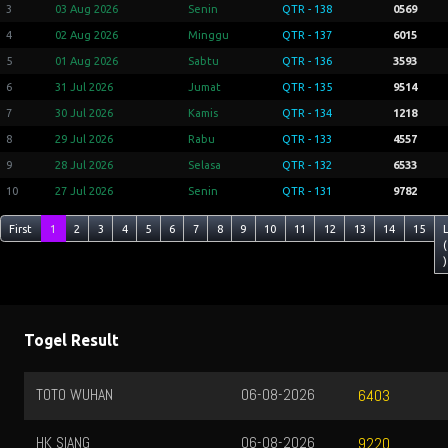
3
03 Aug 2026
Senin
QTR - 138
0569
4
02 Aug 2026
Minggu
QTR - 137
6015
5
01 Aug 2026
Sabtu
QTR - 136
3593
6
31 Jul 2026
Jumat
QTR - 135
9514
7
30 Jul 2026
Kamis
QTR - 134
1218
8
29 Jul 2026
Rabu
QTR - 133
4557
9
28 Jul 2026
Selasa
QTR - 132
6533
10
27 Jul 2026
Senin
QTR - 131
9782
First
1
2
3
4
5
6
7
8
9
10
11
12
13
14
15
(
)
Togel Result
TOTO WUHAN
06-08-2026
6403
HK SIANG
06-08-2026
9220