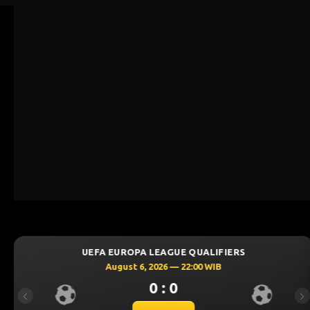
AGUE QUALIFIERS
UEFA EUROPA LEAG
6 — 22:00 WIB
August 7, 2026 
: 0
0 : 
Previous
Ne