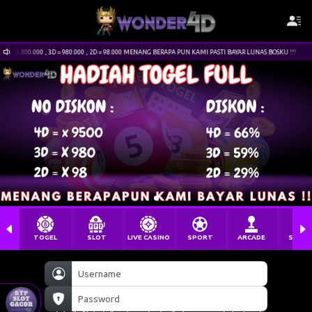
9.800.000 , 3D = 980.000 , 2D = 98.000 MENANG BERAPA PUN KAMI PASTI BAYAR LUNAS BOSKU !!!
TOGEL
SLOT
LIVE CASINO
SPORT
ARCADE
SABU