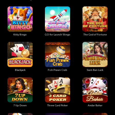
Kitty Bingo
GO for Launch! Bingo
The God of Fortune
Blackjack
Fish Prawn Crab
Siam Ban Luck
7 Up Down
Three Card Poker
Andar Bahar