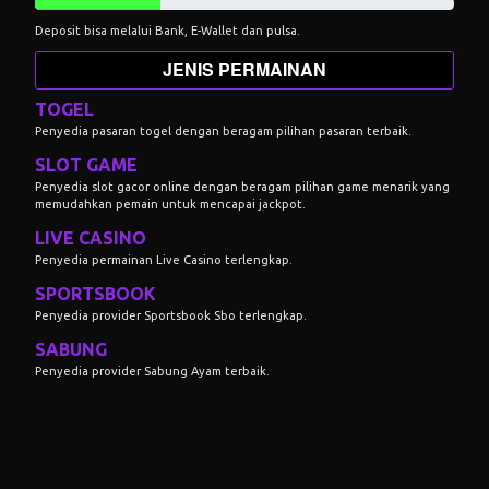
Deposit bisa melalui Bank, E-Wallet dan pulsa.
JENIS PERMAINAN
TOGEL
Penyedia pasaran togel dengan beragam pilihan pasaran terbaik.
SLOT GAME
Penyedia slot gacor online dengan beragam pilihan game menarik yang
memudahkan pemain untuk mencapai jackpot.
LIVE CASINO
Penyedia permainan Live Casino terlengkap.
SPORTSBOOK
Penyedia provider Sportsbook Sbo terlengkap.
SABUNG
Penyedia provider Sabung Ayam terbaik.