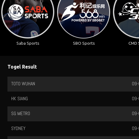
Saba Sports
SBO Sports
CMD 
Togel Result
TOTO WUHAN
09-
HK SIANG
09-
SG METRO
09-
SYDNEY
09-