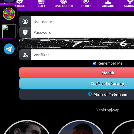
TOGEL
SLOT
LIVE CASINO
SPORT
ARCADE
SABU
Remember Me
Masuk
Daftar Sekarang
Main di Telegram
Desktop
Wap